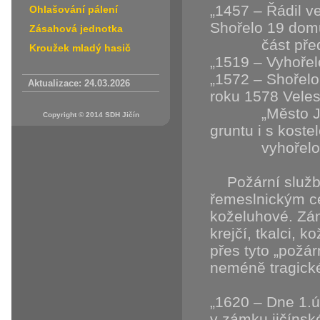
„1457 – Řádil v
Ohlašování pálení
Shořelo 19 dom
Zásahová jednotka
část předmě
Kroužek mladý hasič
„1519 – Vyhořel
„1572 – Shořelo 
Aktualizace: 24.03.2026
roku 1578 Veles
„Město Jičín 
Copyright © 2014 SDH Jičín
gruntu i s koste
vyhořelo
Požární služby
řemeslnickým ce
koželuhové. Zám
krejčí, tkalci, 
přes tyto „požár
neméně tragické,
„1620 – Dne 1.ú
v zámku jičínsk