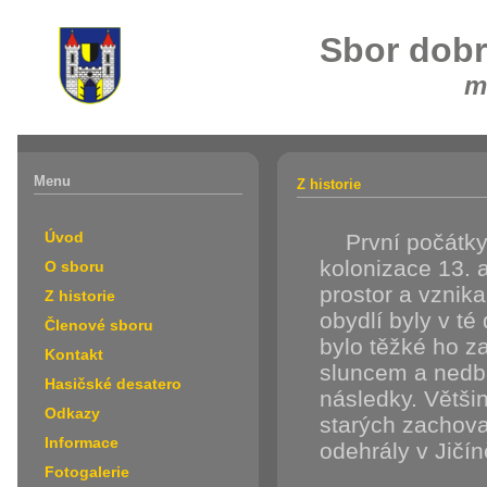
Sbor dobr
m
Menu
Z historie
Úvod
První počátky 
kolonizace 13. a
O sboru
prostor a vznik
Z historie
obydlí byly v té
Členové sboru
bylo těžké ho z
Kontakt
sluncem a nedba
Hasičské desatero
následky. Větši
Odkazy
starých zachova
Informace
odehrály v Jičín
Fotogalerie