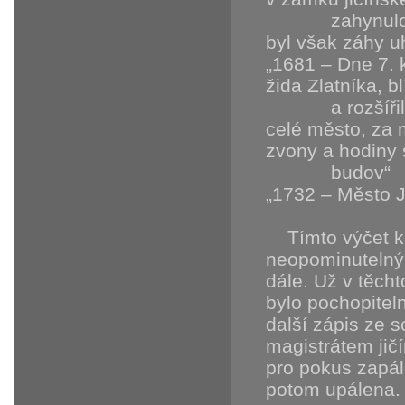
zahynulo někol
byl však záhy u
„1681 – Dne 7. 
žida Zlatníka, b
a rozšířil se r
celé město, z
zvony a hodiny 
budov“
„1732 – Město J
Tímto výčet kat
neopominutelným
dále. Už v těch
bylo pochopitel
další zápis ze 
magistrátem jič
pro pokus zapál
potom upálena. 