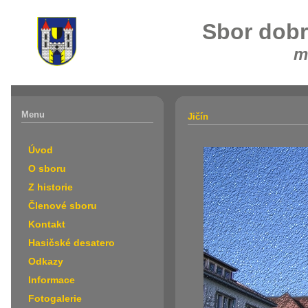
Sbor dobr
m
Menu
Jičín
Úvod
O sboru
Z historie
Členové sboru
Kontakt
Hasičské desatero
Odkazy
Informace
Fotogalerie